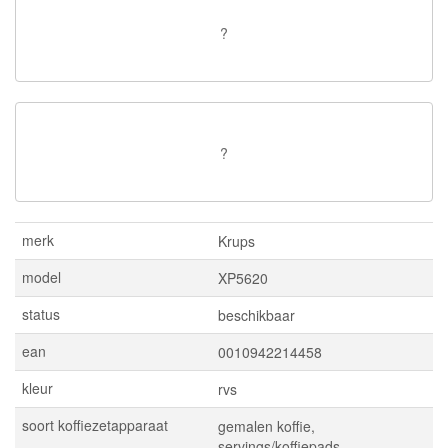
?
?
merk
Krups
model
XP5620
status
beschikbaar
ean
0010942214458
kleur
rvs
soort koffiezetapparaat
gemalen koffie,
servings/koffiepads