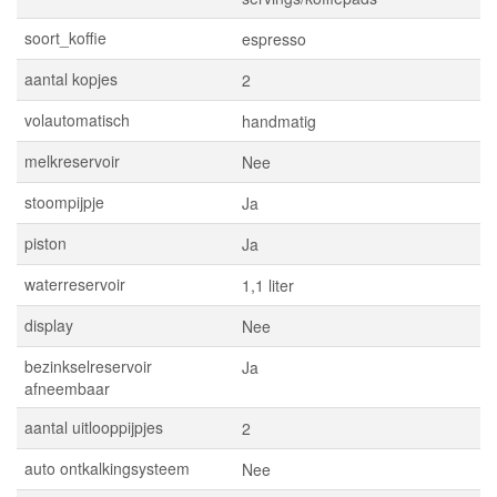
soort_koffie
espresso
aantal kopjes
2
volautomatisch
handmatig
melkreservoir
Nee
stoompijpje
Ja
piston
Ja
waterreservoir
1,1 liter
display
Nee
bezinkselreservoir
Ja
afneembaar
aantal uitlooppijpjes
2
auto ontkalkingsysteem
Nee