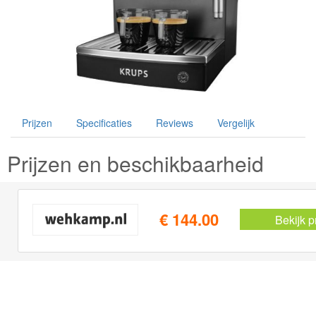
Prijzen
Specificaties
Reviews
Vergelijk
Prijzen en beschikbaarheid
€ 144.00
Bekijk p