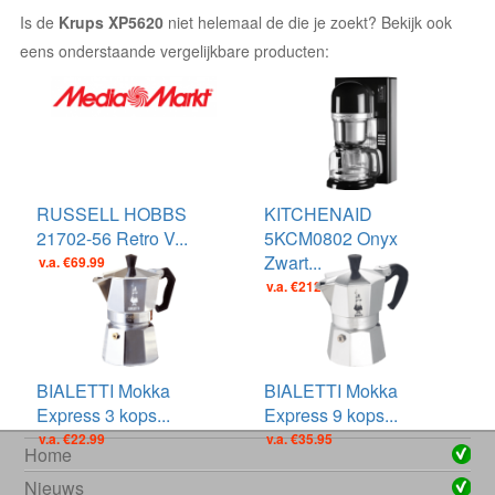
Is de
Krups XP5620
niet helemaal de die je zoekt? Bekijk ook
eens onderstaande vergelijkbare producten:
RUSSELL HOBBS
KITCHENAID
21702-56 Retro V...
5KCM0802 Onyx
Zwart...
v.a. €69.99
v.a. €212.00
BIALETTI Mokka
BIALETTI Mokka
Express 3 kops...
Express 9 kops...
v.a. €22.99
v.a. €35.95
Home
Nieuws