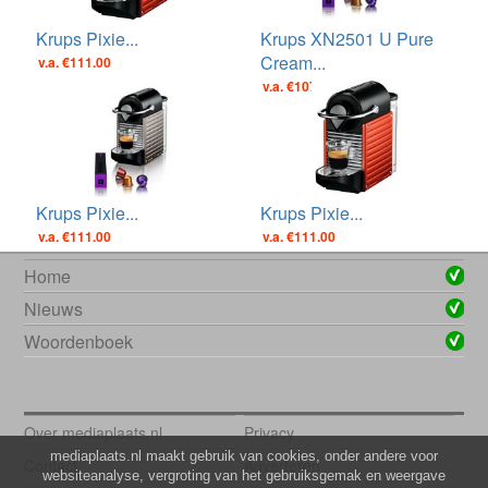
Krups Pixie...
Krups XN2501 U Pure
Cream...
v.a. €111.00
v.a. €107.00
Krups Pixie...
Krups Pixie...
v.a. €111.00
v.a. €111.00
Home
Nieuws
Woordenboek
Over mediaplaats.nl
Privacy
mediaplaats.nl maakt gebruik van cookies, onder andere voor
Contact
Adverteren
websiteanalyse, vergroting van het gebruiksgemak en weergave