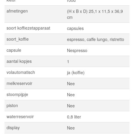
rood
afmetingen
(H x B x D) 25,1 x 11,5 x 36,9
cm
soort koffiezetapparaat
capsules
soort_koffie
espresso, caffe lungo, ristretto
capsule
Nespresso
aantal kopjes
1
volautomatisch
ja (koffie)
melkreservoir
Nee
stoompijpje
Nee
piston
Nee
waterreservoir
0,8 liter
display
Nee