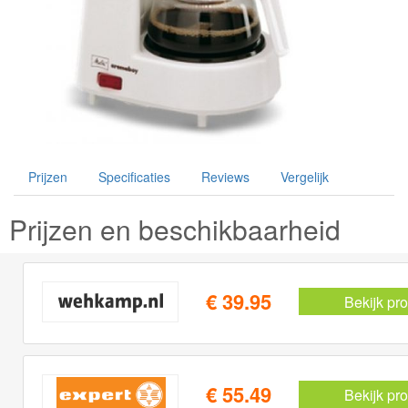
Prijzen
Specificaties
Reviews
Vergelijk
Prijzen en beschikbaarheid
€ 39.95
Bekijk pr
€ 55.49
Bekijk pr