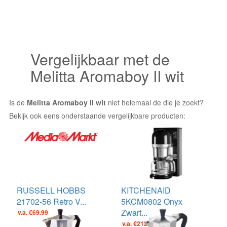
Vergelijkbaar met de
Melitta Aromaboy II wit
Is de
Melitta Aromaboy II wit
niet helemaal de die je zoekt?
Bekijk ook eens onderstaande vergelijkbare producten:
RUSSELL HOBBS
KITCHENAID
21702-56 Retro V...
5KCM0802 Onyx
Zwart...
v.a. €69.99
v.a. €212.00