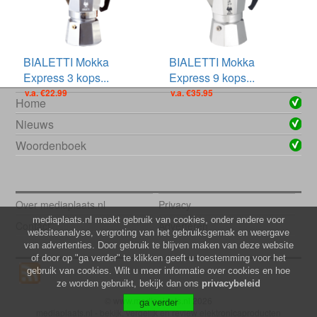
BIALETTI Mokka
BIALETTI Mokka
Express 3 kops...
Express 9 kops...
v.a. €22.99
v.a. €35.95
Home
Nieuws
Woordenboek
Over mediaplaats.nl
Privacy
mediaplaats.nl maakt gebruik van cookies, onder andere voor
Contact
Adverteren
websiteanalyse, vergroting van het gebruiksgemak en weergave
van advertenties. Door gebruik te blijven maken van deze website
of door op "ga verder" te klikken geeft u toestemming voor het
gebruik van cookies. Wilt u meer informatie over cookies en hoe
ze worden gebruikt, bekijk dan ons
privacybeleid
© www.mediaplaats.nl 2026
mediaplaats.nl - bekijk, vergelijk en review elektronicaproducten