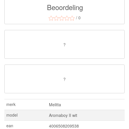
Beoordeling
/ 0
?
?
merk
Melitta
model
Aromaboy II wit
ean
4006508209538