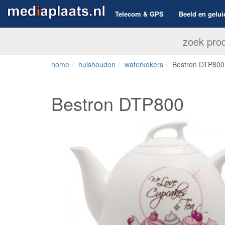
Telecom & GPS
Beeld en gelui
home
huishouden
waterkokers
Bestron DTP800
Bestron DTP800