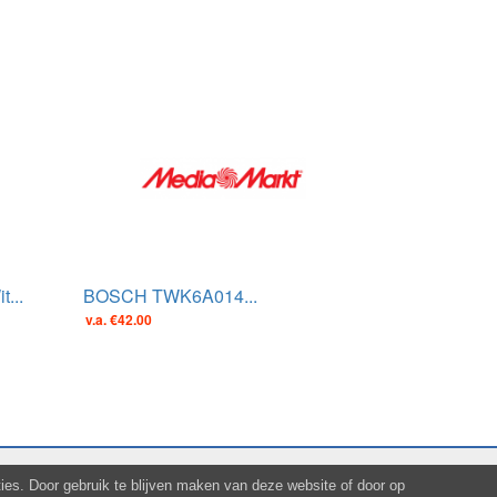
...
BOSCH TWK6A014...
v.a. €42.00
es. Door gebruik te blijven maken van deze website of door op