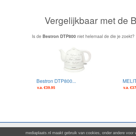
Vergelijkbaar met de
Is de
Bestron DTP800
niet helemaal de die je zoekt?
Bestron DTP800...
MELIT
v.a. €39.95
v.a. €3
mediaplaats.nl maakt gebruik van cookies, onder andere voor 