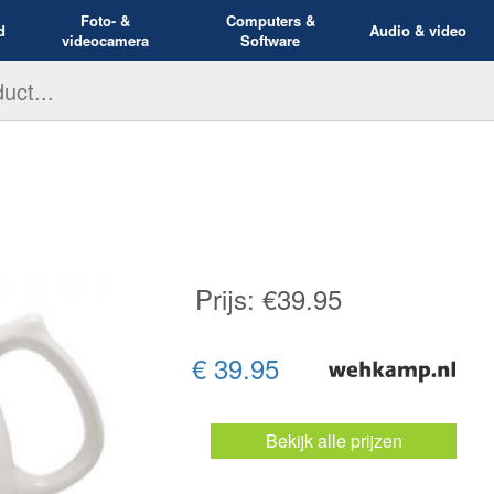
Foto- &
Computers &
d
Audio & video
videocamera
Software
Prijs: €
39.95
€ 39.95
Bekijk alle prijzen