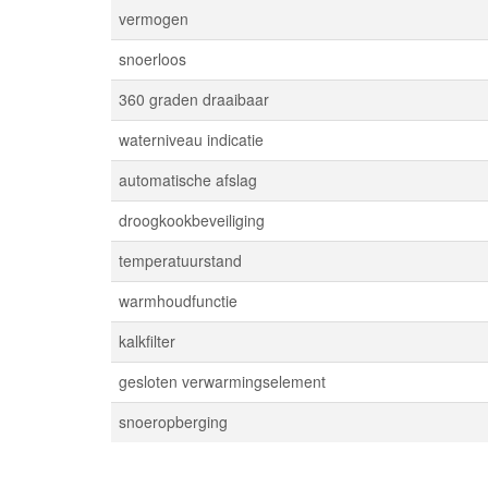
vermogen
snoerloos
360 graden draaibaar
waterniveau indicatie
automatische afslag
droogkookbeveiliging
temperatuurstand
warmhoudfunctie
kalkfilter
gesloten verwarmingselement
snoeropberging