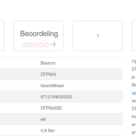
Beoordeling
?
/ 0
O
Bestron
DT
DTP800
je
B
beschikbaar
sp
8712184030323
wa
DTP800SD
D
be
wit
an
0,8 liter
er