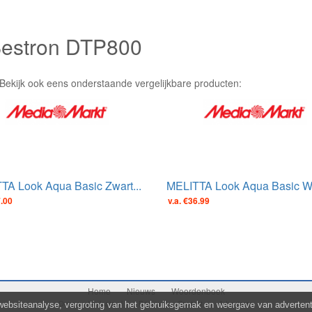
 Bestron DTP800
 Bekijk ook eens onderstaande vergelijkbare producten:
TA Look Aqua Basic Zwart...
MELITTA Look Aqua Basic Wit
7.00
v.a. €36.99
Home
Nieuws
Woordenboek
Over mediaplaats.nl
Privacy
Contact
Adverteren
websiteanalyse, vergroting van het gebruiksgemak en weergave van advertenti