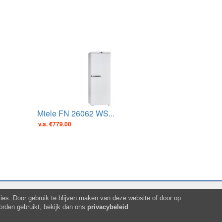
Miele FN 26062 WS...
v.a. €779.00
es. Door gebruik te blijven maken van deze website of door op
orden gebruikt, bekijk dan ons
privacybeleid