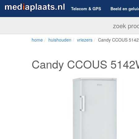
Telecom & GPS
Beeld en gelui
home
huishouden
vriezers
Candy CCOUS 514
Candy CCOUS 514