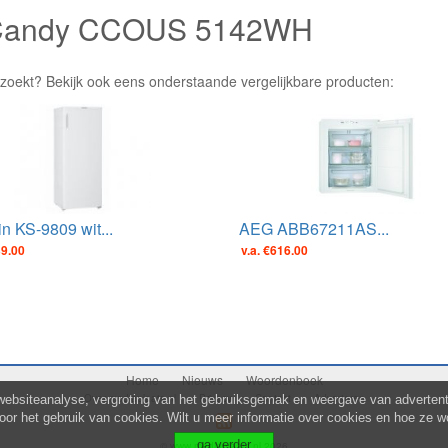
e Candy CCOUS 5142WH
 zoekt? Bekijk ook eens onderstaande vergelijkbare producten:
n KS-9809 wit...
AEG ABB67211AS...
39.00
v.a. €616.00
Home
Nieuws
Woordenboek
Over mediaplaats.nl
Privacy
Contact
Adverteren
websiteanalyse, vergroting van het gebruiksgemak en weergave van advertenti
voor het gebruik van cookies. Wilt u meer informatie over cookies en hoe ze w
© www.mediaplaats.nl 2026