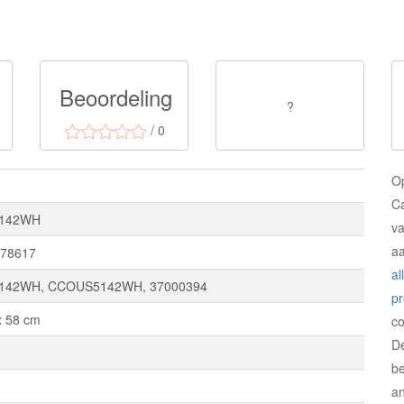
Beoordeling
?
/ 0
O
C
142WH
v
a
78617
al
142WH, CCOUS5142WH, 37000394
p
x 58 cm
c
D
be
an