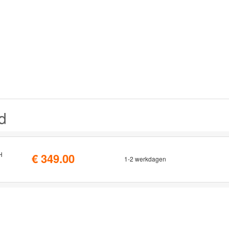
d
H
€ 349.00
1-2 werkdagen