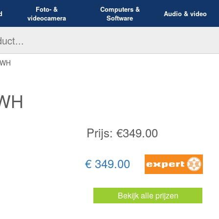
Foto- &
Computers &
d
Audio & video
videocamera
Software
2WH
2WH
Prijs: €
349.00
€ 349.00
Bekijk alle prijzen