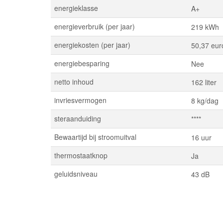
energieklasse
A+
energieverbruik (per jaar)
219 kWh
energiekosten (per jaar)
50,37 eur
energiebesparing
Nee
netto inhoud
162 liter
invriesvermogen
8 kg/dag
steraanduiding
****
Bewaartijd bij stroomuitval
16 uur
thermostaatknop
Ja
geluidsniveau
43 dB