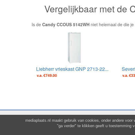
Vergelijkbaar met d
Is de
Candy CCOUS 5142WH
niet helemaal de die je
Liebherr vrieskast GNP 2713-22...
Severi
v.a. €749.00
v.a. €3
mediaplaats.nl maakt gebruik van cookies, onder andere voor 
"ga verder" te klikken geeft u toestemming 