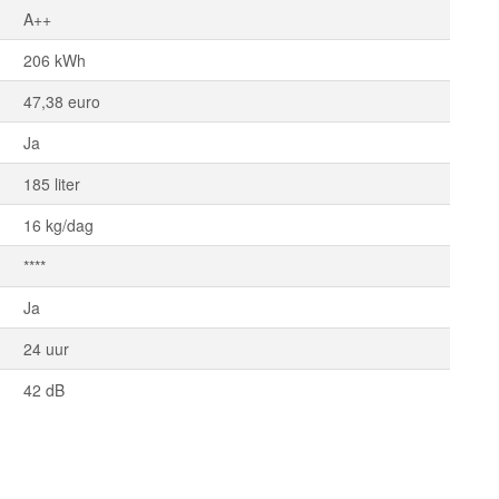
A++
206 kWh
47,38 euro
Ja
185 liter
16 kg/dag
****
Ja
24 uur
42 dB