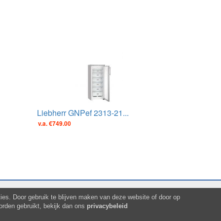
Liebherr GNPef 2313-21...
v.a. €749.00
es. Door gebruik te blijven maken van deze website of door op
orden gebruikt, bekijk dan ons
privacybeleid