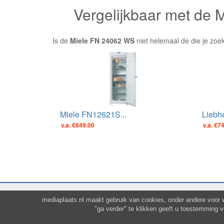
Vergelijkbaar met de
Is de
Miele FN 24062 WS
niet helemaal de die je zoe
Miele FN12621S...
Liebhe
v.a. €649.00
v.a. €7
mediaplaats.nl maakt gebruik van cookies, onder andere voor 
"ga verder" te klikken geeft u toestemming 