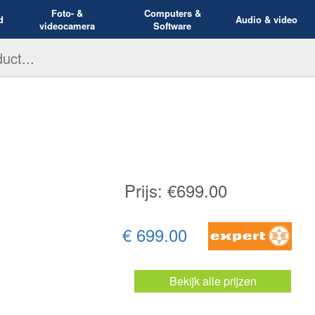
Foto- &
Computers &
d
Audio & video
videocamera
Software
Prijs: €
699.00
€ 699.00
Bekijk alle prijzen