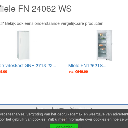
 Miele FN 24062 WS
kt? Bekijk ook eens onderstaande vergelijkbare producten:
rr vrieskast GNP 2713-22...
Miele FN12621S...
49.00
v.a. €649.00
Home
Nieuws
Woordenboek
Over mediaplaats.nl
Privacy
Contact
Adverteren
websiteanalyse, vergroting van het gebruiksgemak en weergave van advertenti
voor het gebruik van cookies. Wilt u meer informatie over cookies en hoe ze w
© www.mediaplaats.nl 2026