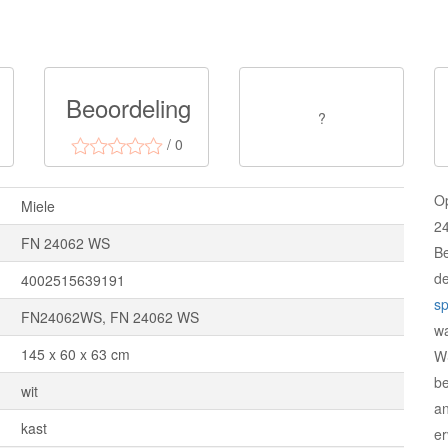
Beoordeling
?
/ 0
O
Miele
24
FN 24062 WS
Be
d
4002515639191
sp
FN24062WS, FN 24062 WS
w
145 x 60 x 63 cm
W
be
wit
an
kast
er