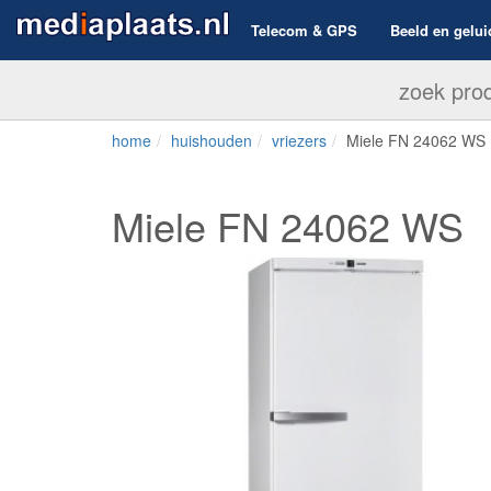
Telecom & GPS
Beeld en gelui
home
huishouden
vriezers
Miele FN 24062 WS
Miele FN 24062 WS