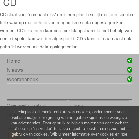
CD
CD staat voor 'compact disk' en is een plastic schijf met een speciale
folie waarop met behulp van magnetisme data opgeslagen kan
worden. CD's kunnen daarmee muziek opslaan die met behulp van
een cd-speler kan worden afgespeeld. CD's kunnen daarnaast ook
gebruikt worden als data-opslagmedium.
Home
Nieuws
Woordenboek
Over mediaplaats.nl
Privacy
mediaplaats.nl maakt gebruik van cookies, onder andere voor
Contact
Adverteren
websiteanalyse, vergroting van het gebruiksgemak en weergave
van advertenties. Door gebruik te blijven maken van deze website
of door op "ga verder" te klikken geeft u toestemming voor het
gebruik van cookies. Wilt u meer informatie over cookies en hoe