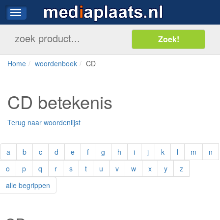
Home
woordenboek
CD
CD betekenis
Terug naar woordenlijst
a
b
c
d
e
f
g
h
i
j
k
l
m
n
o
p
q
r
s
t
u
v
w
x
y
z
alle begrippen