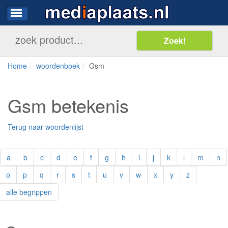
Home
woordenboek
Gsm
Gsm betekenis
Terug naar woordenlijst
a
b
c
d
e
f
g
h
i
j
k
l
m
n
o
p
q
r
s
t
u
v
w
x
y
z
alle begrippen