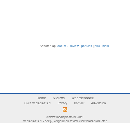
Sorteren op:
datum -
|
review
|
populair
|
prijs
|
merk
Home
Nieuws
Woordenboek
Over mediaplaats.nl
Privacy
Contact
Adverteren
© www.mediaplaats.nl 2026
mediaplaats.nl - bekijk, vergelijk en review elektronicaproducten