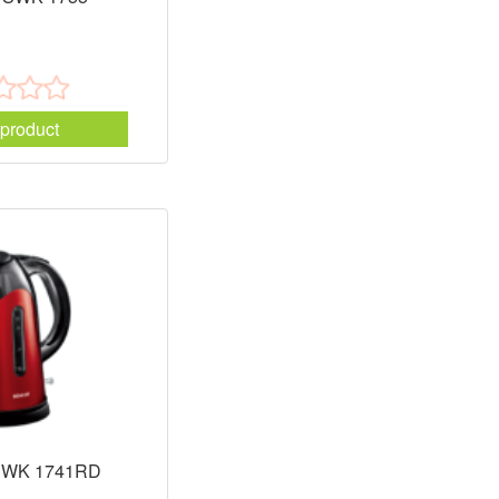
 product
WK 1741RD