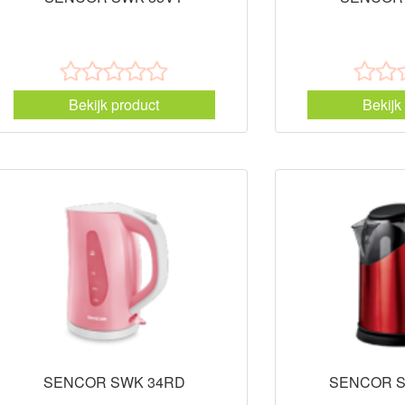
Bekijk product
Bekijk
SENCOR SWK 34RD
SENCOR S