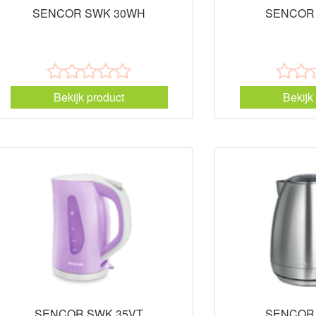
SENCOR SWK 30WH
SENCOR 
Bekijk product
Bekijk
SENCOR SWK 35VT
SENCOR 