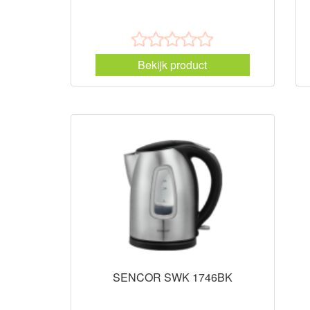
Bekijk product
SENCOR SWK 1746BK