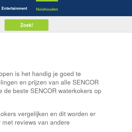
Entertainment
Huishouden
pen is het handig je goed te
delingen en prijzen van alle SENCOR
d je de beste SENCOR waterkokers op
ers vergelijken en dit worden er
r met reviews van andere