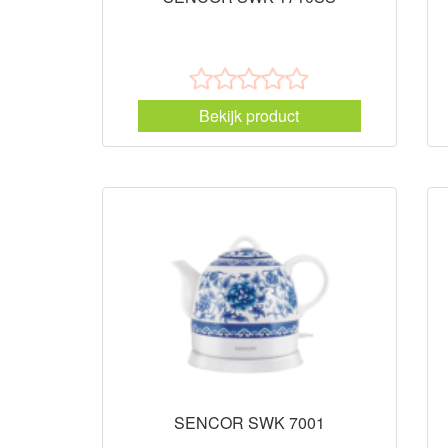
Bekijk product
SENCOR SWK 7001