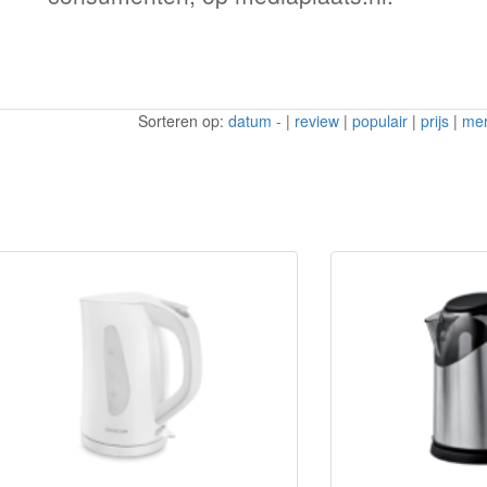
Sorteren op:
datum -
|
review
|
populair
|
prijs
|
me