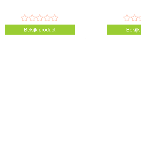
Bekijk product
Bekijk