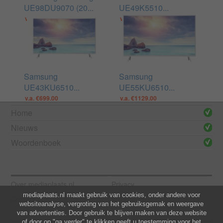
UE98DU9070 (20...
UE49K5510...
v.a. €1499.00
v.a. €719.00
Samsung
Samsung
UE43KU6510...
UE55KU6510...
v.a. €699.00
v.a. €1129.00
Home
Nieuws
Woordenboek
Over mediaplaats.nl
Privacy
mediaplaats.nl maakt gebruik van cookies, onder andere voor
Contact
Adverteren
websiteanalyse, vergroting van het gebruiksgemak en weergave
van advertenties. Door gebruik te blijven maken van deze website
of door op "ga verder" te klikken geeft u toestemming voor het