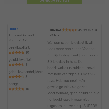
Bekijk de reviews
mark
Review:
door mark op 23-
1 maand in bezit.
08-2012
23-08-2012
Wat een super televisie! Ik wil
beeldkwaliteit:
nooit meer een ander. Voor een
10
redelijk bedrag haal je een super
geluidskwaliteit:
3D televisie in huis. De
9
beeldkwaliteit is subliem, zowel
gebruiksvriendelijkheid:
met hdtv van ziggo als met blu-
8
rays. Heb nog nooit zo'n
design:
geweldige televisie gezien!
10
Mooi formaat, goed geluid en over
het beeld raak ik maar niet
uitgesproken, werkelijk SUPER!!