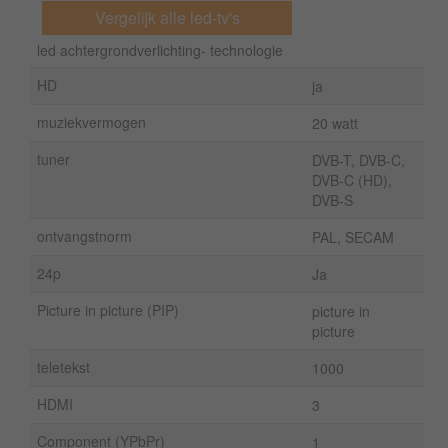
Vergelijk alle led-tv's
led achtergrondverlichting- technologie
HD
ja
muziekvermogen
20 watt
tuner
DVB-T, DVB-C,
DVB-C (HD),
DVB-S
ontvangstnorm
PAL, SECAM
24p
Ja
Picture in picture (PIP)
picture in
picture
teletekst
1000
HDMI
3
Component (YPbPr)
1