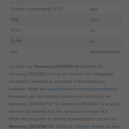
S-video (4-pinsingang (Y/C))
Nee
USB
2.0 3
CI/CI+
CI+
DLNA
Ja
ean
8806085043664
Op zoek naar
Samsung UE50ES6710
televisie? De
Samsung UE50ES6710 is op dit moment niet verkrijgbaar,
het product (televisie) is verouderd of binnenkort pas
leverbaar. Bekijk alle
specificaties en producteigenschappen
.
Benieuwd naar wat andere consumenten vinden van de
Samsung UE50ES6710? De Samsung UE50ES6710 is op dit
moment beoordeeld door één consument met een
9.3
.
Weten wat de goede en slechte eigenschappen zijn van de
Samsung UE50ES6710
? Bekijk de
volledige reviews
en lees