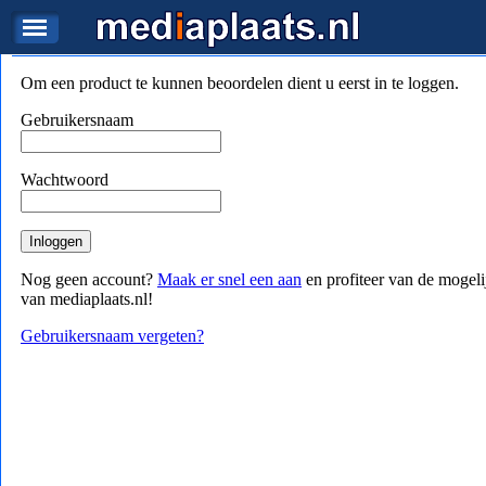
Beoordeel Samsung UE50ES6710
home
beeld en geluid
televisies
Samsung UE50ES6710
Samsung UE50ES6710