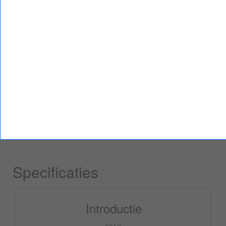
Prijzen
Specificaties
Reviews
Vergelijk
Prijzen en beschikbaarheid
Op dit moment zijn geen prijzen voor de Samsung
UE50ES6710 televisie bekend.
Specificaties
Introductie