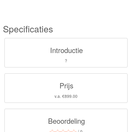
Specificaties
Introductie
?
Prijs
v.a. €899.00
Beoordeling
/ 0