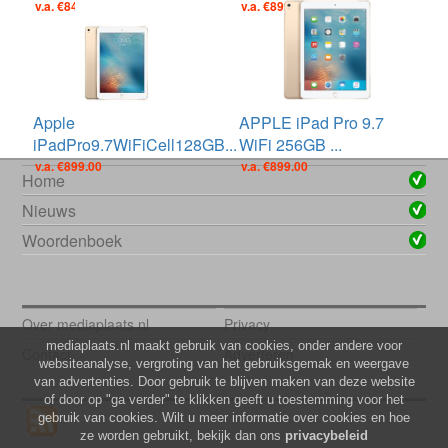
v.a. €849.00
v.a. €899.00
Apple
APPLE iPad Pro 9.7
iPadPro9.7WiFiCell128GB...
WiFi 256GB ...
v.a. €899.00
v.a. €899.00
Home
Nieuws
Woordenboek
Over mediaplaats.nl
Privacy
mediaplaats.nl maakt gebruik van cookies, onder andere voor
Contact
Adverteren
websiteanalyse, vergroting van het gebruiksgemak en weergave
van advertenties. Door gebruik te blijven maken van deze website
of door op "ga verder" te klikken geeft u toestemming voor het
gebruik van cookies. Wilt u meer informatie over cookies en hoe
ze worden gebruikt, bekijk dan ons
privacybeleid