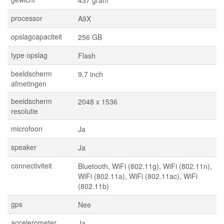
437 gram
processor
A9X
opslagcapaciteit
256 GB
type opslag
Flash
beeldscherm
9,7 inch
afmetingen
beeldscherm
2048 x 1536
resolutie
microfoon
Ja
speaker
Ja
connectiviteit
Bluetooth, WiFi (802.11g), WiFi (802.11n),
WiFi (802.11a), WiFi (802.11ac), WiFi
(802.11b)
gps
Nee
accelerometer
Ja