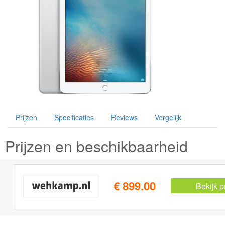
Prijzen
Specificaties
Reviews
Vergelijk
Prijzen en beschikbaarheid
€ 899.00
Bekijk p