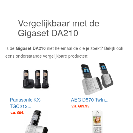
Vergelijkbaar met de
Gigaset DA210
Is de
Gigaset DA210
niet helemaal de die je zoekt? Bekijk ook
eens onderstaande vergelijkbare producten:
Panasonic KX-
AEG D570 Twin...
TGC213...
v.a. €89.95
v.a. €64.00