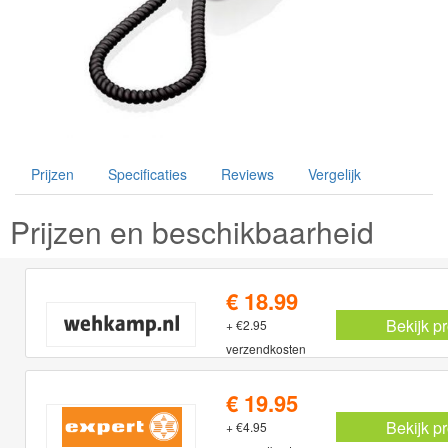
Prijzen
Specificaties
Reviews
Vergelijk
Prijzen en beschikbaarheid
€ 18.99
Bekijk p
+ €2.95
verzendkosten
€ 19.95
Bekijk p
+ €4.95