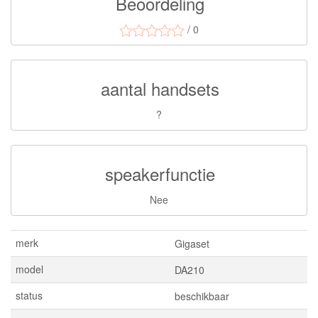
Beoordeling
/ 0
aantal handsets
?
speakerfunctie
Nee
merk
Gigaset
model
DA210
status
beschikbaar