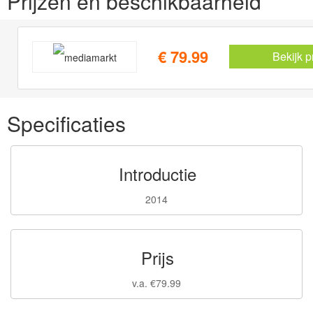
Prijzen en beschikbaarheid
€ 79.99
Bekijk p
Specificaties
Introductie
2014
Prijs
v.a. €79.99