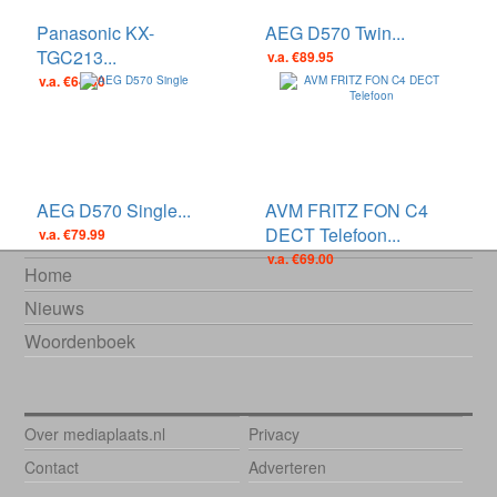
Panasonic KX-
AEG D570 Twin...
TGC213...
v.a. €89.95
v.a. €64.00
AEG D570 Single...
AVM FRITZ FON C4
DECT Telefoon...
v.a. €79.99
v.a. €69.00
Home
Nieuws
Woordenboek
Over mediaplaats.nl
Privacy
Contact
Adverteren