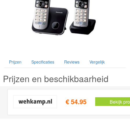
Prijzen
Specificaties
Reviews
Vergelijk
Prijzen en beschikbaarheid
€ 54.95
Bekijk pr