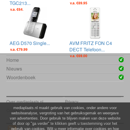
TGC213...
v.a. €89.95
v.a. €64.00
AEG D570 Single...
AVM FRITZ FON C4
DECT Telefoon...
v.a. €79.99
v.a. €69.00
Home
Nieuws
Woordenboek
Over mediaplaats.nl
Privacy
mediaplaats.nl maakt gebruik van cookies, onder andere voor
Contact
Adverteren
websiteanalyse, vergroting van het gebruiksgemak en weergave
van advertenties. Door gebruik te blijven maken van deze website
of door op "ga verder" te klikken geeft u toestemming voor het
gebruik van cookies. Wilt u meer informatie over cookies en hoe