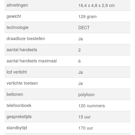
afmetingen
16,4 x 4,8 x 2,9 cm
gewicht
129 gram
technologie
DECT
draadloze toestellen
Ja
aantal handsets
2
aantal handsets maximaal
6
lcd verlicht
Ja
verlichte toetsen
Ja
beltonen
polyfoon
telefoonboek
120 nummers
gesprekstijds
15 uur
standbytijd
170 uur