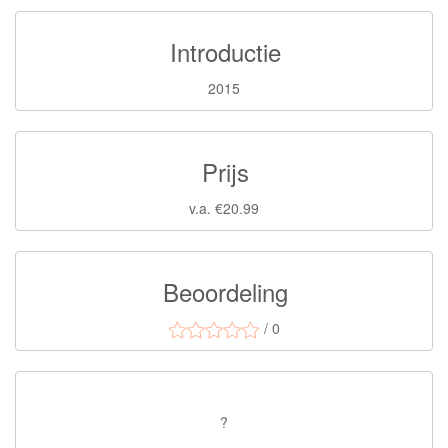
Introductie
2015
Prijs
v.a. €20.99
Beoordeling
/ 0
?