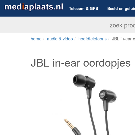
Telecom & GPS
Beeld en gelui
home
audio & video
hoofdtelefoons
JBL in-ear 
JBL in-ear oordopjes