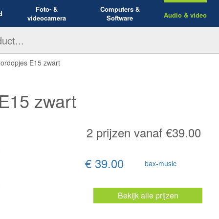
Foto- &
Computers &
d
Audio & video
videocamera
Software
oordopjes E15 zwart
 E15 zwart
2
prijzen vanaf €
39.00
€ 39.00
bax-music
Bekijk alle prijzen