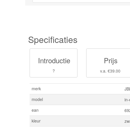
Specificaties
Introductie
Prijs
?
v.a. €39.00
merk
JB
model
in
ean
69
kleur
zw