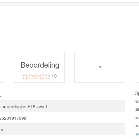
Beoordeling
?
/ 0
O
L
ho
-ear oordopjes E15 zwart
di
na
25281917998
o
art
sp