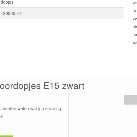
rdopjes
wa
o
 - 20000 Hz
z
5
al
jo
ea
 oordopjes E15 zwart
umenten weten wat jou ervaring
n!