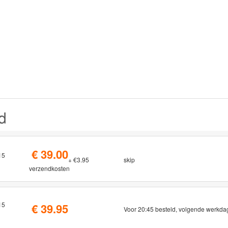
d
€ 39.00
15
+ €3.95
skip
verzendkosten
15
€ 39.95
Voor 20:45 besteld, volgende werkdag