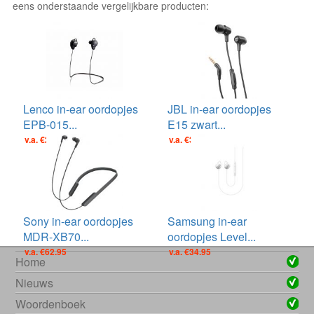
eens onderstaande vergelijkbare producten:
Lenco in-ear oordopjes
JBL in-ear oordopjes
EPB-015...
E15 zwart...
v.a. €29.95
v.a. €39.00
Sony in-ear oordopjes
Samsung in-ear
MDR-XB70...
oordopjes Level...
v.a. €62.95
v.a. €34.95
Home
Nieuws
Woordenboek