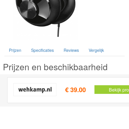
Prijzen
Specificaties
Reviews
Vergelijk
Prijzen en beschikbaarheid
€ 39.00
Bekijk pr