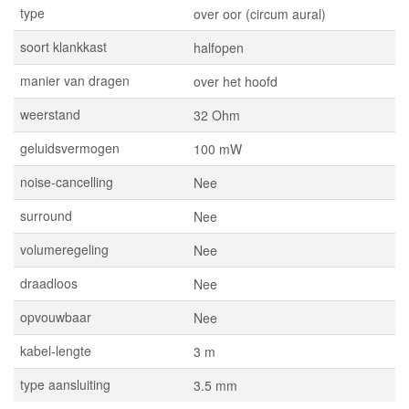
type
over oor (circum aural)
soort klankkast
halfopen
manier van dragen
over het hoofd
weerstand
32 Ohm
geluidsvermogen
100 mW
noise-cancelling
Nee
surround
Nee
volumeregeling
Nee
draadloos
Nee
opvouwbaar
Nee
kabel-lengte
3 m
type aansluiting
3.5 mm