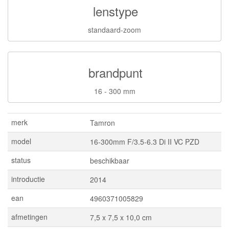
lenstype
standaard-zoom
brandpunt
16 - 300 mm
merk
Tamron
model
16-300mm F/3.5-6.3 Di II VC PZD
status
beschikbaar
introductie
2014
ean
4960371005829
afmetingen
7,5 x 7,5 x 10,0 cm