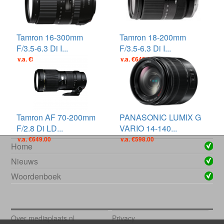
Tamron 16-300mm
Tamron 18-200mm
F/3.5-6.3 Di I...
F/3.5-6.3 Di I...
v.a. €599.00
v.a. €649.00
Tamron AF 70-200mm
PANASONIC LUMIX G
F/2.8 Di LD...
VARIO 14-140...
v.a. €649.00
v.a. €598.00
Home
Nieuws
Woordenboek
Over mediaplaats.nl
Privacy