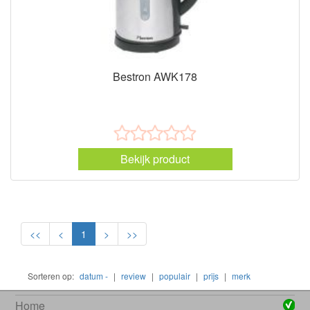
Bestron AWK178
Bekijk product
<<
<
1
>
>>
Sorteren op:
datum -
|
review
|
populair
|
prijs
|
merk
Home